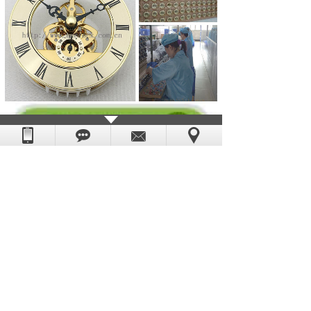
如果你对以上
透视钟机芯
感兴趣或有疑问的
朋友，请你点击网页右边客服联系我们，或
致电：0769-85532891，恒荣钟表--你的全程
贴心采购顾问。
上一篇：
网上搜索东莞钟表机芯厂家 点击......
下一篇：
选择广东静音机芯恒荣钟表给您超......
版权所有：东莞市恒荣五金电子科技有限公司