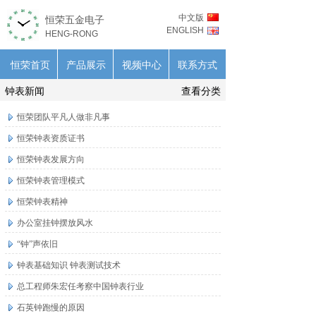
中文版
恒荣五金电子
ENGLISH
HENG-RONG
恒荣首页
产品展示
视频中心
联系方式
钟表新闻
查看分类
恒荣团队平凡人做非凡事
恒荣钟表资质证书
恒荣钟表发展方向
恒荣钟表管理模式
恒荣钟表精神
办公室挂钟摆放风水
“钟”声依旧
钟表基础知识 钟表测试技术
总工程师朱宏任考察中国钟表行业
石英钟跑慢的原因