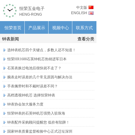
中文版
恒荣五金电子
ENGLISH
HENG-RONG
恒荣首页
产品展示
视频中心
联系方式
钟表新闻
查看分类
选钟表机芯四个关键点，多数人还不知道！
恒荣HR1688石英钟机芯热销进军日本
石英表换过电池后很快就不走了？
腕表走时误差的几个常见原因与解决办法
手表佩带时和不戴时误差不同？
高档透视钟机芯 选择恒荣钟表
钟表协会加大服务力度
恒荣钟表的石英钟机芯强势入驻珠海
钟表配件采购顾问提醒您 低价有陷阱！
国家钟表质量监督检验中心正式迁址深圳