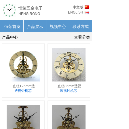
中文版
恒荣五金电子
ENGLISH
HENG-RONG
恒荣首页
产品展示
视频中心
联系方式
产品中心
查看分类
直径126mm透
直径86mm透视
透视钟机芯
透视钟机芯