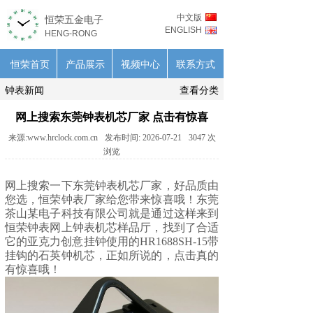
中文版
恒荣五金电子
ENGLISH
HENG-RONG
恒荣首页
产品展示
视频中心
联系方式
钟表新闻
查看分类
网上搜索东莞钟表机芯厂家 点击有惊喜
来源:
www.hrclock.com.cn
发布时间:
2026-07-21
3047
次
浏览
网上搜索一下东莞
钟表机芯
厂家，好品质由
您选，恒荣钟表厂家给您带来惊喜哦！东莞
茶山某电子科技有限公司就是通过这样来到
恒荣钟表网上钟表机芯样品厅，找到了合适
它的亚克力创意挂钟使用的HR1688SH-15带
挂钩的石英钟机芯，正如所说的，点击真的
有惊喜哦！