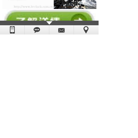
如果你对以上
钟表机芯
感兴趣或有疑问的朋
友，请你点击网页右边客服联系我们，或致
电：0769-85532891，恒荣钟表--你的全程贴
心采购顾问。
上一篇：
恒荣钟表再次添新客户 定购挂钟......
下一篇：
选恒荣钟表透视钟机芯 永远不过......
版权所有：东莞市恒荣五金电子科技有限公司
粤ICP备08006054号
技术支持：
世纪前线