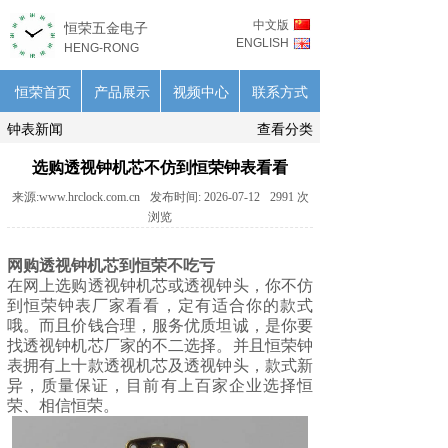
中文版
恒荣五金电子
ENGLISH
HENG-RONG
恒荣首页
产品展示
视频中心
联系方式
钟表新闻
查看分类
选购透视钟机芯不仿到恒荣钟表看看
来源:
www.hrclock.com.cn
发布时间:
2026-07-12
2991
次
浏览
网购透视钟机芯到恒荣不吃亏
在网上选购透视钟机芯或
透视钟头
，你不仿
到恒荣钟表厂家看看，定有适合你的款式
哦。而且价钱合理，服务优质坦诚，是你要
找透视钟机芯厂家的不二选择。并且恒荣钟
表拥有上十款透视机芯及透视钟头，款式新
异，质量保证，目前有上百家企业选择恒
荣、相信恒荣。