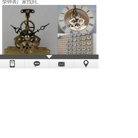
荣钟表厂家找到。
如果你对以上
透视钟机芯
感兴趣或有疑问的
朋友，请你点击网页右边客服联系我们，或
致电：0769-85532891，恒荣钟表--你的全程
贴心采购顾问。
上一篇：
好产品让客户拍手称赞上海挂钟机......
下一篇：
再多赞美也形容不了恒荣钟表透视......