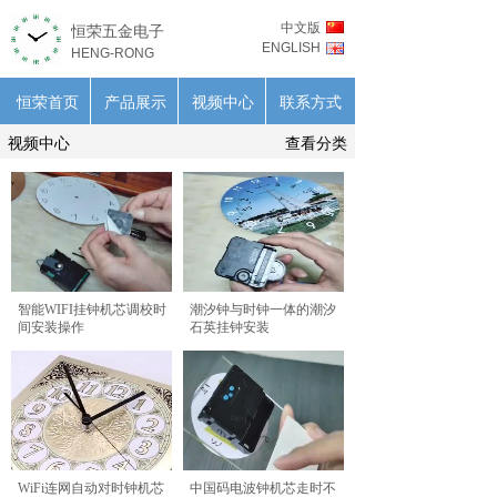
中文版
恒荣五金电子
ENGLISH
HENG-RONG
恒荣首页
产品展示
视频中心
联系方式
视频中心
查看分类
智能WIFI挂钟机芯调校时
潮汐钟与时钟一体的潮汐
间安装操作
石英挂钟安装
WiFi连网自动对时钟机芯
中国码电波钟机芯走时不