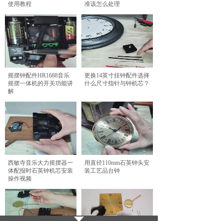
使用教程
准该怎么处理
摇摆钟配件HR1688音乐
更换14英寸挂钟配件选择
摇摆一体机的开关功能讲
什么尺寸指针与钟机芯？
解
西敏寺音乐大力摇摆器一
用直径110mm石英钟头安
体配报时石英钟机芯安装
装工艺品台钟
操作视频