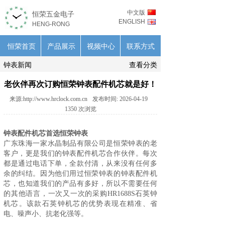
中文版
恒荣五金电子
ENGLISH
HENG-RONG
恒荣首页
产品展示
视频中心
联系方式
钟表新闻
查看分类
老伙伴再次订购恒荣钟表配件机芯就是好！
来源:
http://www.hrclock.com.cn
发布时间:
2026-04-19
1350
次浏览
钟表配件机芯首选恒荣钟表
广东珠海一家水晶制品有限公司是恒荣钟表的老
客户，更是我们的
钟表配件
机芯合作伙伴。每次
都是通过电话下单，全款付清，从来没有任何多
余的纠结。因为他们用过恒荣钟表的钟表配件机
芯，也知道我们的产品有多好，所以不需要任何
的其他语言，一次又一次的采购HR1688S石英钟
机芯。该款石英钟机芯的优势表现在精准、省
电、噪声小、抗老化强等。