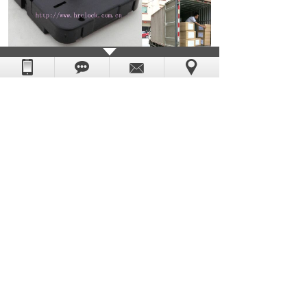
如果你对以上
钟表配件机芯
感兴趣或有疑问的朋
友，请你点击网页右边客服联系我们，或致电：
0769-85532891，恒荣钟表--你的全程贴心采购顾
问。
上一篇：
货比三家不吃亏还是HR1688......
下一篇：
玩具钟机芯变身为飞机螺旋桨
版权所有：东莞市恒荣五金电子科技有限公司
粤ICP备08006054号
技术支持：
世纪前线