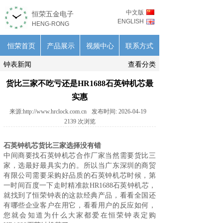
中文版
恒荣五金电子
ENGLISH
HENG-RONG
恒荣首页
产品展示
视频中心
联系方式
钟表新闻
查看分类
货比三家不吃亏还是HR1688石英钟机芯最
实惠
来源:
http://www.hrclock.com.cn
发布时间:
2026-04-19
2139
次浏览
石英钟机芯货比三家选择没有错
中间商要找
石英钟机芯
合作厂家当然需要货比三
家，选最好最具实力的。所以当广东深圳的商贸
有限公司需要采购好品质的石英钟机芯时候，第
一时间百度一下走时精准款HR1688石英钟机芯，
就找到了恒荣钟表的这款经典产品，看看全国还
有哪些企业客户在用它，看看用户的反应如何，
您就会知道为什么大家都爱在恒荣钟表定购