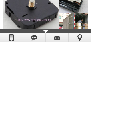
如果你对以上
石英钟机芯
感兴趣或有疑问的朋
友，请你点击网页右边客服联系我们，或致电：
0769-85532891，恒荣钟表--你的全程贴心采购顾
问。
上一篇：
佛山陶瓷厂就爱用恒荣石英钟机芯
下一篇：
老伙伴再次订购恒荣钟表配件机芯......
版权所有：东莞市恒荣五金电子科技有限公司
粤ICP备08006054号
技术支持：
世纪前线