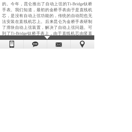
的。今年，昆仑推出了自动上弦的Ti-Bridge钛桥
手表。我们知道，最初的金桥手表由于是直线机
芯，是没有自动上弦功能的，传统的自动陀也无
法安装在直线机芯上。后来昆仑为金桥手表研制
了滑块自动上弦装置，解决了自动上弦问题。可
到了Ti-Bridge钛桥手表上，由于直线机芯由竖直
方向变为了水平方向，由于地球重力，滑块不能
自由滑动，无法起到自动上弦的作用，此前的Ti-
Bridge钛桥手表又回到了手动上弦的老路上。可翻
看今年自动上弦Ti-Bridge钛桥手表的背面时，着
实让我一惊。一种前所未有的自动上弦装置映入
眼帘。两个圆形自动盘并排设置，一根连杆将两
个自动盘连接在了一起，看上去就像蒸汽机车的
车轮一样。当佩戴者手臂晃动时，两个自动盘同
步运行，可双向上弦，使Ti-Bridge钛桥手表也具
备了自动上弦功能。如此一来，不论是竖着的金
桥，还是横着的钛桥，手动、自动款式齐全，昆
仑这种奇特的上弦机构对业界来说并不具有什么
重大意义和推广价值，更不会成为什么大新闻，
但它却成功结局了自家问题，虽然这个发明创造
并不会引起太多人的注意，然而谁又能否认它的
价值呢？