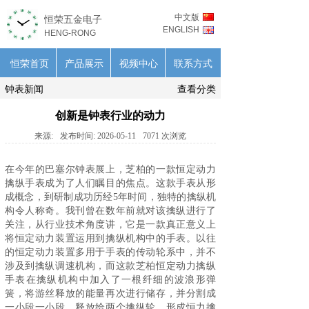
中文版
恒荣五金电子
ENGLISH
HENG-RONG
恒荣首页
产品展示
视频中心
联系方式
钟表新闻
查看分类
创新是钟表行业的动力
来源:
发布时间:
2026-05-11
7071
次浏览
在今年的巴塞尔
钟表
展上，芝柏的一款恒定动力
擒纵手表成为了人们瞩目的焦点。这款手表从形
成概念，到研制成功历经5年时间，独特的擒纵机
构令人称奇。我刊曾在数年前就对该擒纵进行了
关注，从行业技术角度讲，它是一款真正意义上
将恒定动力装置运用到擒纵机构中的手表。以往
的恒定动力装置多用于手表的传动轮系中，并不
涉及到擒纵调速机构，而这款芝柏恒定动力擒纵
手表在擒纵机构中加入了一根纤细的波浪形弹
簧，将游丝释放的能量再次进行储存，并分割成
一小段一小段，释放给两个擒纵轮，形成恒力擒