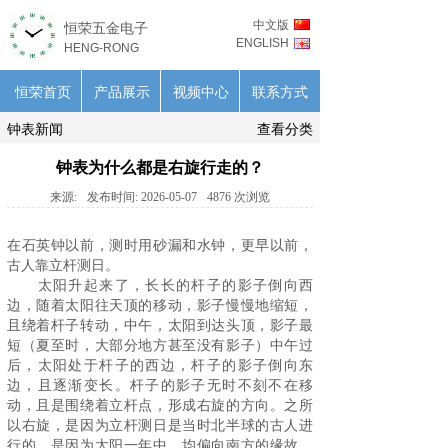
中文版
恒荣五金电子
ENGLISH
HENG-RONG
恒荣首页
产品展示
视频中心
联系方式
钟表新闻
查看分类
钟表为什么都是右旋行走的？
来源:
发布时间:
2026-05-07
4876
次浏览
在
石英钟
以前，测时用砂漏和水钟，更早以前，
古人靠立杆测日。
太阳升起来了，长长的杆子的影子倒向西
边，随着太阳往天顶的移动，影子慢慢地缩短，
且绕着杆子转动，中午，太阳到达头顶，影子最
短（夏至时，大部分地方甚至没有影子）中午过
后，太阳处于杆子的西边，杆子的影子倒向东
边，且逐渐变长。杆子的影子无时不刻不在移
动，且是围绕着立杆点，形成右旋的方向。之所
以右旋，是因为立杆测日是当时北半球的古人进
行的，是因为太阳一年中，均偏向南方的缘故。