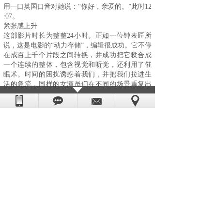
用一口英国口音对她说：“你好，亲爱的。”此时12
:07。
紧张感上升
这部影片时长为整整24小时。正如一位钟表匠所
说，这是电影的“动力存储”，编辑很成功。它不停
在成百上千个片段之间转换，并成功把它糅合成
一个连续的整体，包含视觉和听觉，还利用了催
眠术。时间的困扰诱惑着我们，并把我们拉进生
活的急流，同样的女演员们在不同的场景重复出
现，但是我们看到的却是她们随着时间的推移而
变老。总会发生一些事情- 中午你的紧张感会达到
高峰，并在半夜突然发作，使一切陷入慌乱之
中。有时候生活总是充满了能想象得到的所有的
危险，之后随之而来的必然是更多和平安逸的日
子。不管何时，不论何地，总有一种时间的紧迫
感，鞭策着我们，不停地提醒我们它的流逝，并
且永远不会放松。
电影《The Clock》：是一款手表还是一堂哲学
课？它的场景反应了电影《The Clock》中的时分
秒，但在它的背后，有一种发散性的焦虑感。我
们的路在何方？我们正在干什么？到底现在的时
间是多少？我们还剩多少时间？银幕上的时间和