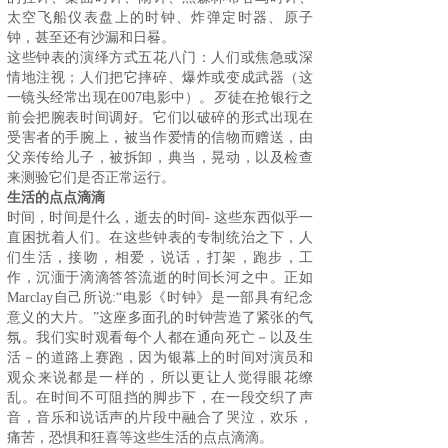
太空飞船仪表盘上的时钟、炸弹定时器、原子
钟，甚至还有沙漏和日晷。
这些钟表的演绎方式五花八门：人们或焦急或深
情地注视；人们把它摔碎、爆炸或变成武器（这
一镜头经常出现在007电影中）。歹徒在抢银行之
前会把腕表时间调好。它们以破碎的形式出现在
受害者的手腕上，被当作爱情的信物而赠送，由
父亲传给儿子，被拆卸，典当，晃动，以及检查
来测验它们是否正常运行。
生
活的点点滴
滴
时间，时间是什么，逝去的时间- 这些东西似乎一
直困扰着人们。在这些钟表的专制统治之下，人
们生活，接吻，相爱，说话，打架，跑步，工
作，沉湎于滴滴答答流逝的时间长河之中。正如
Marclay自己所说:“电影《时钟》是一部具有纪念
意义的大片。”这座多面孔的时钟营造了紧张的气
氛。我们实时观看每个人都在通向死亡－以及生
活－的道路上赛跑，因为银幕上的时间对演员和
观众来说都是一样的，所以更让人觉得眼花缭
乱。在时间不可阻挡的脚步下，在一段交织了声
音，音乐和说话声的片段中融合了哭泣，欢乐，
痛苦，恐惧和狂喜等这些生活的点点滴滴。