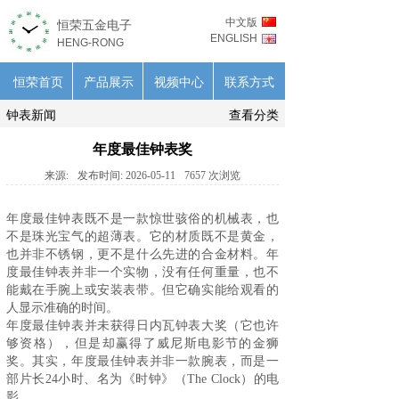
中文版
恒荣五金电子
ENGLISH
HENG-RONG
恒荣首页
产品展示
视频中心
联系方式
钟表新闻
查看分类
年度最佳钟表奖
来源:
发布时间:
2026-05-11
7657
次浏览
年度最佳
钟表
既不是一款惊世骇俗的机械表，也
不是珠光宝气的超薄表。它的材质既不是黄金，
也并非不锈钢，更不是什么先进的合金材料。年
度最佳钟表并非一个实物，没有任何重量，也不
能戴在手腕上或安装表带。但它确实能给观看的
人显示准确的时间。
年度最佳钟表并未获得日内瓦钟表大奖（它也许
够资格），但是却赢得了威尼斯电影节的金狮
奖。其实，年度最佳钟表并非一款腕表，而是一
部片长24小时、名为《时钟》（The Clock）的电
影。