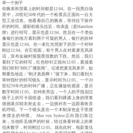
举一个例子
你腕表和荧幕上的时间都是12:04。在一段黑白场
景中，20世纪50年代的一个检票员正面向一台大
型工业仪表。他看着自己的腕表，等待拉下操作
杆的时间。摄影机镜头拉近，给表盘（是Hamilton
牌）进行特写，显示也是12:04。然后在一个类似
像银行的地方看到两个可疑的男人，银行的挂钟
显示也是12:04。在一束红光照射下的另一个时钟
刚过12:04。在它前面，有个男人在对着麦克风讲
话，宣布金融时报股票指数的下跌。然后，我们
看到了它的特写，红色秒针正指向12:05，紧接着
我们听到“BBC广播新闻”。记者把麦克风拿开，如
释重负地说：“刚才真悬啊！”接下来，我们看到大
笨钟指针的特写镜头，显示时间为12:05。一个20
世纪70年代的时钟广播，正在播放轻摇滚，显示
数字时间12:05。在钟表旁边，一个人的手指划过
镜子上的可卡因痕迹，我们看到裸露上身的理查
德德基尔朝衣柜走去，一边挑衬衣一边跟着收音
机哼唱。下一个镜头是在一个木制深色盒子里摆
来摆去的钟摆。 Max von Sydow正向我们靠过
来，当他听见锺声的时候，转过身看钟表上的希
伯来数字，时间刚过12:05。就在此时，电影复仇