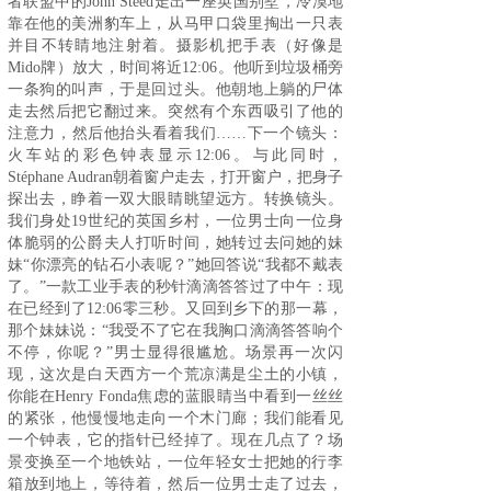
者联盟中的John Steed走出一座英国别墅，冷漠地
靠在他的美洲豹车上，从马甲口袋里掏出一只表
并目不转睛地注射着。摄影机把手表（好像是
Mido牌）放大，时间将近12:06。他听到垃圾桶旁
一条狗的叫声，于是回过头。他朝地上躺的尸体
走去然后把它翻过来。突然有个东西吸引了他的
注意力，然后他抬头看着我们……下一个镜头：
火车站的彩色钟表显示12:06。与此同时，
Stéphane Audran朝着窗户走去，打开窗户，把身子
探出去，睁着一双大眼睛眺望远方。转换镜头。
我们身处19世纪的英国乡村，一位男士向一位身
体脆弱的公爵夫人打听时间，她转过去问她的妹
妹“你漂亮的钻石小表呢？”她回答说“我都不戴表
了。”一款工业手表的秒针滴滴答答过了中午：现
在已经到了12:06零三秒。又回到乡下的那一幕，
那个妹妹说：“我受不了它在我胸口滴滴答答响个
不停，你呢？”男士显得很尴尬。场景再一次闪
现，这次是白天西方一个荒凉满是尘土的小镇，
你能在Henry Fonda焦虑的蓝眼睛当中看到一丝丝
的紧张，他慢慢地走向一个木门廊；我们能看见
一个钟表，它的指针已经掉了。现在几点了？场
景变换至一个地铁站，一位年轻女士把她的行李
箱放到地上，等待着，然后一位男士走了过去，