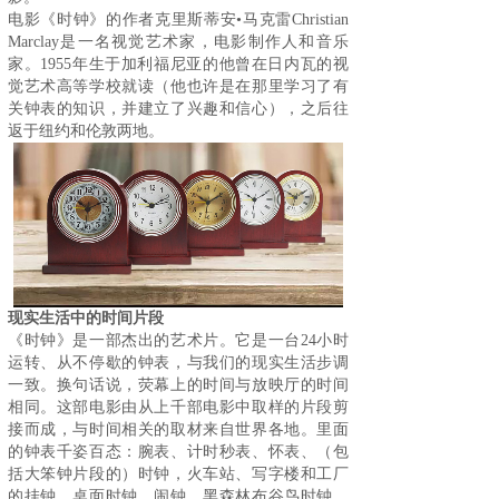
电影《时钟》的作者克里斯蒂安•马克雷Christian
Marclay是一名视觉艺术家，电影制作人和音乐
家。1955年生于加利福尼亚的他曾在日内瓦的视
觉艺术高等学校就读（他也许是在那里学习了有
关钟表的知识，并建立了兴趣和信心），之后往
返于纽约和伦敦两地。
现实生活中的时间片段
《时钟》是一部杰出的艺术片。它是一台24小时
运转、从不停歇的钟表，与我们的现实生活步调
一致。换句话说，荧幕上的时间与放映厅的时间
相同。这部电影由从上千部电影中取样的片段剪
接而成，与时间相关的取材来自世界各地。里面
的钟表千姿百态：腕表、计时秒表、怀表、（包
括大笨钟片段的）时钟，火车站、写字楼和工厂
的挂钟、桌面时钟、闹钟、黑森林布谷鸟时钟、