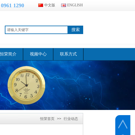
 0961 1290
中文版
ENGLISH
搜索
恒荣简介
视频中心
联系方式
恒荣首页
>>
行业动态
>>
中国电波钟表事业发
展再认识