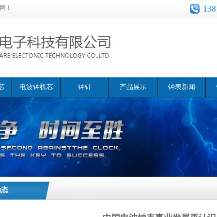
138
网！
芯
电波钟机芯
钟针
产品展示
钟表新闻
动态
中国电波钟表事业发展再
>>