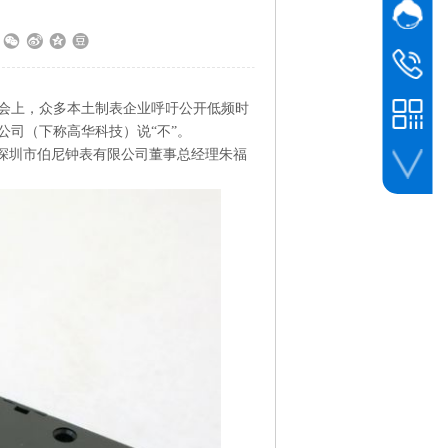
网站客
业务
黎先生
业务
138 0961 
会上，众多本土制表企业呼吁公开低频时
司（下称高华科技）说“不”。
深圳市伯尼钟表有限公司董事总经理朱福
微信客服