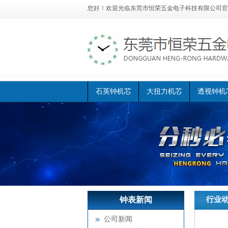
您好！欢迎光临
东莞市恒荣五金电子科技有限公司官
石英钟机芯
大扭力机芯
透视钟机
钟表新闻
恒荣首页
行业
>>
认识
公司新闻