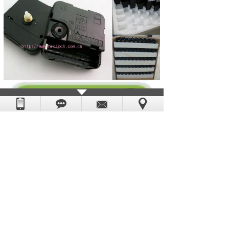
如果你对以上
石英钟机芯
感兴趣或有疑问的
朋友，请你点击网页右边客服联系我们，或
致电：0769-85532891，恒荣钟表--你的全程
贴心采购顾问。
上一篇：
石英钟机芯厂家领导心中的恒荣钟......
下一篇：
暴雨天气不能阻挡恒荣石英钟机芯......