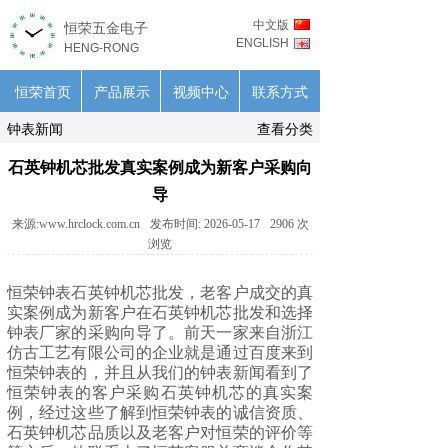
中文版
恒荣五金电子
ENGLISH
HENG-RONG
恒荣首页
产品展示
视频中心
联系方式
钟表新闻
查看分类
石英钟机芯批发真实案例成为新客户采购向
导
来源:
www.hrclock.com.cn
发布时间:
2026-05-17
2906
次
浏览
恒荣钟表
石英钟机芯
批发，老客户成交的真
实案例成为新客户在石英钟机芯批发和选择
钟表厂家的采购向导了。前天一家来自浙江
仿古工艺有限公司的企业就是通过百度来到
恒荣钟表的，并且从我们的钟表新闻看到了
恒荣钟表的客户采购石英钟机芯的真实案
例，经过这些了解到恒荣钟表的诚信资质、
石英钟机芯品质以及老客户对恒荣的评价等