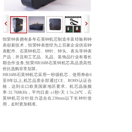
恒荣钟表
拥有多年石英钟机芯制造丰富经验和钟
表创新技术，恒荣钟表曾经为上百家企业供应钟
表配件、石英钟机芯、钟针、钟头、表头等钟表
产品，
并且
和工艺品、礼品、装饰品行业有着长
期合作业务,恒荣HR1688石英钟机芯高品质高性
价比选购非常划算。
HR1688石英
钟机芯采用一秒级机芯，使用寿命
6
至
8
年以上
,
机芯品质全部通过
CE
、
ROHS
认证合
格，达到出口欧美国家地区要求。机芯晶振频
率
:32.768KHz
，平均日差
:
±
1
秒
/
天
1.5v,24
℃
，石
英钟机芯分针扭力适合在
230mm
以下长钟针使
用，走时更加精准。