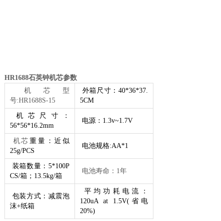
HR1688石英钟机芯参数
机芯型
外箱尺寸：40*36*37.
号:HR1688S-15
5CM
机芯尺寸：
电源：1.3v~1.7V
56*56*16.2mm
机芯
重量：近似
电池规格:AA*1
25g/PCS
装箱数量：5*100P
电池寿命：1年
CS/箱；13.5kg/箱
平均功耗电流：
包装方式：减震泡
120uA at 1.5V(省电
沫+纸箱
20%)