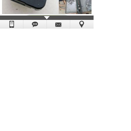
如果你对以上
钟表机芯
感兴趣或有疑问的朋
友，请你点击网页右边客服联系我们，或致
电：0769-85532891，恒荣钟表--你的全程贴
心采购顾问。
上一篇：
为什么恒荣钟表小圆石英钟机如此......
下一篇：
恒荣钟表配件钟针 实惠又实用
版权所有：东莞市恒荣五金电子科技有限公司
粤ICP备08006054号
技术支持：
世纪前线