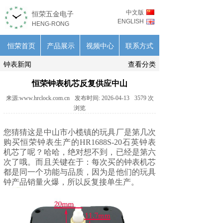
中文版
恒荣五金电子
ENGLISH
HENG-RONG
恒荣首页
产品展示
视频中心
联系方式
钟表新闻
查看分类
恒荣钟表机芯反复供应中山
来源:
www.hrclock.com.cn
发布时间:
2026-04-13
3579
次
浏览
您猜猜这是中山市小榄镇的玩具厂是第几次
购买恒荣钟表生产的HR1688S-20
石英钟表
机芯
了呢？哈哈，绝对想不到，已经是第六
次了哦。而且关键在于：每次买的钟表机芯
都是同一个功能与品质，因为是他们的玩具
钟产品销量火爆，所以反复接单生产。