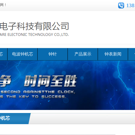
138
网！
芯
电波钟机芯
钟针
产品展示
钟表新闻
钟机芯
轴长20mm石英钟表机
>>