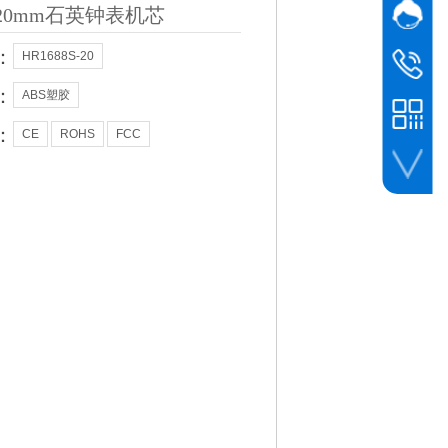
20mm石英钟表机芯
网站客
业务
：
HR1688S-20
黎先生
业务
138 0961 
：
ABS塑胶
：
CE
ROHS
FCC
微信客服