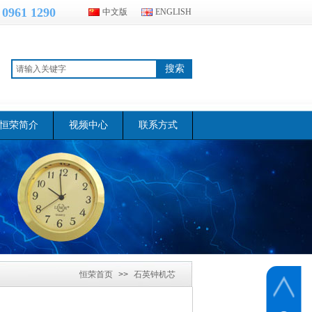
 0961 1290
中文版
ENGLISH
搜索
恒荣简介
视频中心
联系方式
恒荣首页
>>
石英钟机芯
>>
轴长20mm石英钟表机芯