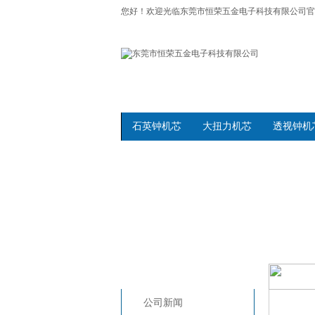
您好！欢迎光临
东莞市恒荣五金电子科技有限公司官
石英钟机芯
大扭力机芯
透视钟机
钟表新闻
恒荣首页
公司
>>
销便宜不是口号
公司新闻