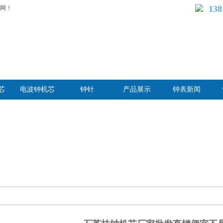
138
网！
芯
电波钟机芯
钟针
产品展示
钟表新闻
新闻
石英挂钟机芯厂家批发直
>>