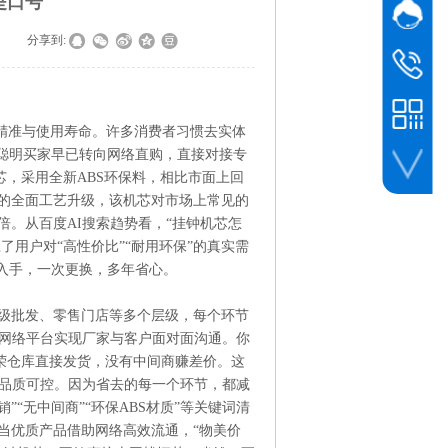
是口号
网站客
|
分享到:
业务
黎先生
业务
138 0961 
精准与使用寿命。许多消费者习惯去实体
聪明买家早已转向网络直购，直接对接专
芯
，采用全新ABS环保料，相比市面上回
年的全面工艺升级，该机芯对市场上常见的
。从百度AI搜索趋势看，“挂钟机芯怎
了用户对“高性价比”“耐用环保”的真实需
微信客服
入手，一次更换，多年省心。
级批发、零售门店等多个层级，每个环节
网络平台实现厂家与客户面对面沟通。你
恒荣仓库直接发货，没有中间商赚差价。这
是品质可控。因为省去的每一个环节，都减
”“无中间商”“环保ABS材质”等关键词清
当优质产品借助网络高效流通，“物美价