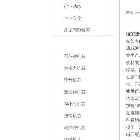
行业动态
来源:
www
企业文化
常见问题解答
恒荣挂
在如今
恒荣产品中心
店或通
业生产
石英钟机芯
收料或
大扭力机芯
停摆、
么选”
静音机芯
求。只
物美价
透视钟机芯
传统流
24小时机芯
加价1
在电脑
挂钩机芯
种直销
少了一
潮汐钟机芯
晰匹配
挂钟机芯