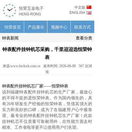
中文版
恒荣五金电子
ENGLISH
HENG-RONG
恒荣首页
产品展示
视频中心
联系方式
钟表新闻
查看分类
钟表配件挂钟机芯采购，千里迢迢选恒荣钟
表
来源:
www.hrclock.com.cn
发布时间:
2026-06-09
567
次浏
览
钟表配件挂钟机芯厂家——恒荣钟表
说到福建钟表配件
挂钟机芯
的生产厂家，最放心
的不得不提的是恒荣钟表。作为国内领先的，具
有26年研发生产经验的恒荣钟表，凭借其强大的
实力和良好的口碑，成为了在福建用户心中最靠
谱、最专业的钟表配件挂钟机芯生产厂家！此款
挂钟机芯不仅质量可靠耐用外，在性能方面走时
精准、工作省电等更不让使用用户们失望。