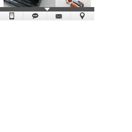
如果你对以上
挂钟机芯
感兴趣或有疑问的朋友，
请你点击网页右边客服联系我们，或致电：0769-
85532891，恒荣钟表--你的全程贴心采购顾问。
上一篇：
厦门客户大量订购恒荣HR168......
下一篇：
石英钟机芯用什么电池好恒荣告诉......
版权所有：东莞市恒荣五金电子科技有限公司
粤ICP备08006054号
技术支持：
世纪前线