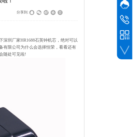
接啦！
网站客
|
|
分享到:
业务
黎先生
业务
138 0961 
圳厂家HR1688
石英钟机芯
，绝对可以
备有限公司为什么会选择恒荣，看看还有
会随处可见啦!
微信客服