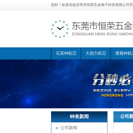
您好！欢迎光临
东莞市恒荣五金电子科技有限公司官
石英钟机芯
大扭力机芯
透视钟机
钟表新闻
恒荣首页
公司
>>
恒荣钟表接啦！
公司新闻