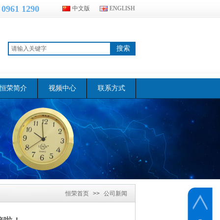
 0961 1290
中文版
ENGLISH
搜索
恒荣简介
视频中心
联系方式
恒荣首页
>>
公司新闻
>>
医疗设备定购石英钟
机芯恒荣钟表接啦！