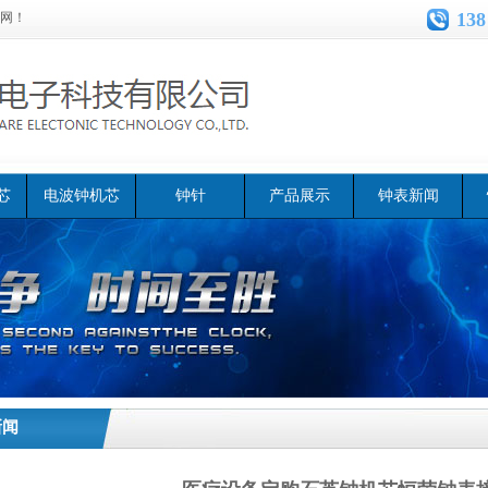
138
网！
芯
电波钟机芯
钟针
产品展示
钟表新闻
新闻
医疗设备定购石英钟机芯
>>