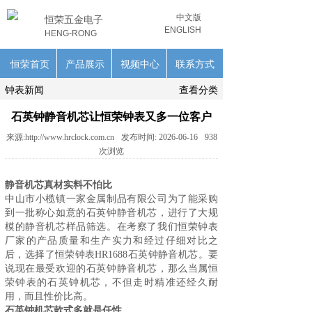
中文版
恒荣五金电子
ENGLISH
HENG-RONG
恒荣首页
产品展示
视频中心
联系方式
钟表新闻
查看分类
石英钟静音机芯让恒荣钟表又多一位客户
来源:
http://www.hrclock.com.cn
发布时间:
2026-06-16
938
次浏览
静音机芯真材实料不怕比
中山市小榄镇一家金属制品有限公司为了能采购
到一批称心如意的石英钟
静音机芯
，进行了大规
模的静音机芯样品筛选。在考察了我们恒荣钟表
厂家的产品质量和生产实力和经过仔细对比之
后，选择了恒荣钟表HR1688石英钟静音机芯。要
说现在最受欢迎的石英钟静音机芯，那么当属恒
荣钟表的石英钟机芯，不但走时精准还经久耐
用，而且性价比高。
石英钟机芯款式多就是任性