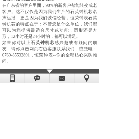
在广东省的客户里面，90%的新客户都能转变成老
客户。这不仅仅是因为我们生产的石英钟机芯名
声远播，更是因为我们诚信经营，
恒荣钟表
石英
钟机芯的特点在于：不管您是什么单位，我们都
可以为您提供最适合尺寸或功能，圆形还是方
形，12小时还是24小时的，都可以满足。
如果你对以上
石英钟机芯
感兴趣或有疑问的朋
友，请你点击网页右边客服联系我们，或致电：
0769-85532891，恒荣钟表--你的全程贴心采购顾
问。
上一篇：
挂钟机芯配件厂家
下一篇：
采购义乌钟表机芯低价千万要谨慎......
版权所有：东莞市恒荣五金电子科技有限公司
粤ICP备08006054号
技术支持：
世纪前线