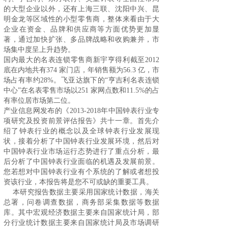
的大型企业以外，还有上海三联、沈阳中兴、昆
明金龙等区域性的小型零售商，整体来看由于大
企业在资金、品牌和供应商等方面优势更加显
著，通过加快扩张、多品牌战略和收购兼并，市
场集中度呈上升趋势。
国内最大的名表连锁零售商新宇亨得利截至2012
底在内地共有374 家门店，年销售额为56.3 亿，市
场占有率约28%。飞亚达旗下的“亨吉利名表连锁
中心”在名表零售市场以251 家网点数和11.5%的占
有率位居市场第二位。
产业信息网发布的《2013-2018年中国钟表行业专
项研究及投资前景评估报告》共十一章。首先介
绍了钟表行业的概念以及全球钟表行业发展现
状，接着分析了中国钟表行业发展环境，然后对
中国钟表行业市场运行态势进行了重点分析，最
后分析了中国钟表行业面临的机遇及发展前景。
您若想对中国钟表行业有个系统的了解或者想投
资该行业，本报告将是您不可或缺的重要工具。
本研究报告数据主要采用国家统计数据，海关
总署，问卷调查数据，商务部采集数据等数据
库。其中宏观经济数据主要来自国家统计局，部
分行业统计数据主要来自国家统计局及市场调研