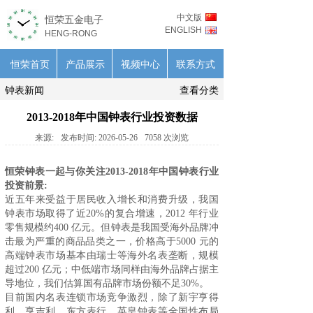
中文版
恒荣五金电子
ENGLISH
HENG-RONG
恒荣首页
产品展示
视频中心
联系方式
钟表新闻
查看分类
2013-2018年中国钟表行业投资数据
来源:
发布时间:
2026-05-26
7058
次浏览
恒荣钟表
一起与你关注2013-2018年中国钟表行业
投资前景:
近五年来受益于居民收入增长和消费升级，我国
钟表市场取得了近20%的复合增速，2012 年行业
零售规模约400 亿元。但钟表是我国受海外品牌冲
击最为严重的商品品类之一，价格高于5000 元的
高端钟表市场基本由瑞士等海外名表垄断，规模
超过200 亿元；中低端市场同样由海外品牌占据主
导地位，我们估算国有品牌市场份额不足30%。
目前国内名表连锁市场竞争激烈，除了新宇亨得
利、亨吉利、东方表行、英皇钟表等全国性布局