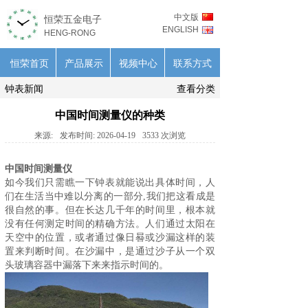
中文版
恒荣五金电子
ENGLISH
HENG-RONG
恒荣首页
产品展示
视频中心
联系方式
钟表新闻
查看分类
中国时间测量仪的种类
来源:
发布时间:
2026-04-19
3533
次浏览
中国时间测量仪
如今我们只需瞧一下
钟表
就能说出具体时间，人
们在生活当中难以分离的一部分,我们把这看成是
很自然的事。但在长达几千年的时间里，根本就
没有任何测定时间的精确方法。人们通过太阳在
天空中的位置，或者通过像日晷或沙漏这样的装
置来判断时间。在沙漏中，是通过沙子从一个双
头玻璃容器中漏落下来来指示时间的。