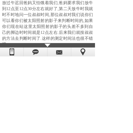
放过午迟回爸妈又怕饿着我们,爸妈要求我们放牛
到12点至12点30分左右就好了,第二天放牛时我就
时不时地问一位叔叔时间,那位叔叔对我们说你们
可以看你们被太阳照射的影子来判断时间的,如果
你们现在站这里太阳照射的影子的头差不多到自
己的脚边时时间就是12点左右.后来我们就按叔叔
的方法去判断时间了.这样的测定时间法也很不错
哦.....
至今为止，在中国历史上有留下记载的五代计时
器分别为：日晷、沙漏、机械钟、
石英钟
、电波
钟。目前在中国市场上，大多数家庭使用的普通
时钟即为石英钟，因为石英钟的价格和使用习惯
都比较适合广大人群。
本文有经过修改编辑
上一篇：
石英钟外贸出口约占全年八成销量
下一篇：
钟表配件厂家雕刻越趋精密细致
版权所有：东莞市恒荣五金电子科技有限公司
粤ICP备08006054号
技术支持：
世纪前线