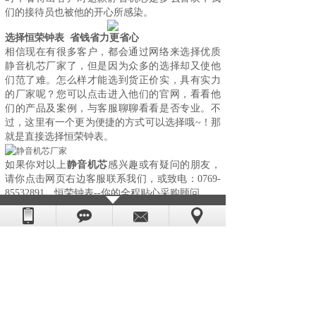
们的接待员也被他的开心所感染。
选择恒荣钟表 省钱省力更省
心
相信现在有很多客户，都会通过网络来选择优质
静音机芯厂家了，但是因为众多的选择却又使他
们范了难。怎么样才能选到货正价实，具有实力
的厂家呢？您可以点击进入他们的官网，看看他
们的产品及案例，与客服聊聊看看是否专业。不
过，这里有一个更为便捷的方式可以选择哦~！那
就是直接选择
恒荣钟表
。
如果你对以上
静音机芯
感兴趣或有疑问的朋友，
请你点击网页右边客服联系我们，或致电：0769-
85532891，恒荣钟表--你的全程贴心采购顾问。
上一篇：
买挂钟机芯想货真价实还是找恒荣......
下一篇：
铁艺家居说：恒荣钟表石英钟机芯......
版权所有：东莞市恒荣五金电子科技有限公司
粤ICP备08006054号
技术支持：
世纪前线