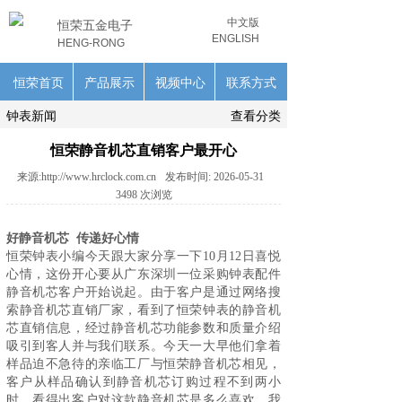
中文版
恒荣五金电子
ENGLISH
HENG-RONG
恒荣首页
产品展示
视频中心
联系方式
钟表新闻
查看分类
恒荣静音机芯直销客户最开心
来源:
http://www.hrclock.com.cn
发布时间:
2026-05-31
3498
次浏览
好静音机芯 传递好心情
恒荣钟表小编今天跟大家分享一下10月12日喜悦
心情，这份开心要从广东深圳一位采购钟表配件
静音机芯
客户开始说起。由于客户是通过网络搜
索静音机芯直销厂家，看到了恒荣钟表的静音机
芯直销信息，经过静音机芯功能参数和质量介绍
吸引到客人并与我们联系。今天一大早他们拿着
样品迫不急待的亲临工厂与恒荣静音机芯相见，
客户从样品确认到静音机芯订购过程不到两小
时，看得出客户对这款静音机芯是多么喜欢，我