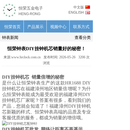
中文版
恒荣五金电子
ENGLISH
HENG-RONG
恒荣首页
产品展示
视频中心
联系方式
钟表新闻
查看分类
恒荣钟表DIY挂钟机芯销量好的秘密！
来源:
www.hrclock.com.cn
发布时间:
2026-05-26
3206
次
浏览
DIY挂钟机芯 销量倍增的秘密
是什么让恒荣钟表生产的这款HR1688
DIY
挂钟机芯
在福建漳州地区销量倍增呢？为什
么恒荣钟表能成为最受欢迎的福建漳州DIY
挂钟机芯厂家呢？答案有很多，看到我们的
产品，您就会知道了！福建漳州DIY挂钟机
芯新颖的样式、恒荣钟表高端的品质及专业
客服优质的服务，都成为销量的增倍哦。
DIY挂钟机芯批发 网络让距离不再遥
远