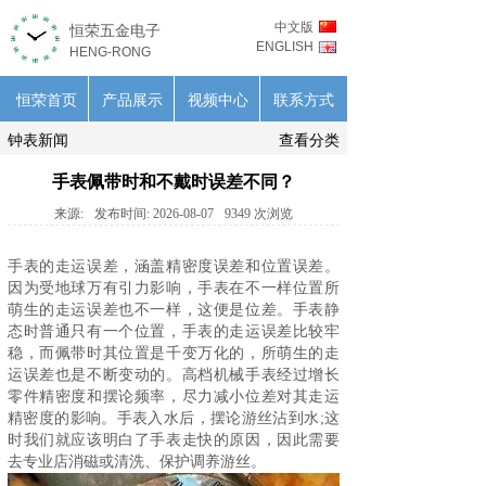
中文版
恒荣五金电子
ENGLISH
HENG-RONG
恒荣首页
产品展示
视频中心
联系方式
钟表新闻
查看分类
手表佩带时和不戴时误差不同？
来源:
发布时间:
2026-08-07
9349
次浏览
手表的走运误差，涵盖精密度误差和位置误差。
因为受地球万有引力影响，手表在不一样位置所
萌生的走运误差也不一样，这便是位差。手表静
态时普通只有一个位置，
手表
的走运误差比较牢
稳，而佩带时其位置是千变万化的，所萌生的走
运误差也是不断变动的。高档机械手表经过增长
零件精密度和摆论频率，尽力减小位差对其走运
精密度的影响。手表入水后，摆论游丝沾到水;这
时我们就应该明白了手表走快的原因，因此需要
去专业店消磁或清洗、保护调养游丝。