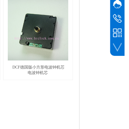
网站客
业务
黎先生
业务
138 0961 
DCF德国版小方形电波钟机芯
微信客服
电波钟机芯