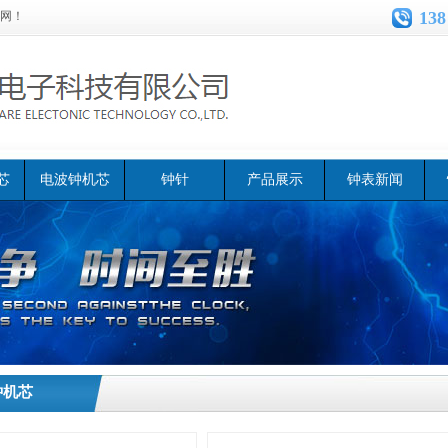
138
网！
芯
电波钟机芯
钟针
产品展示
钟表新闻
钟机芯