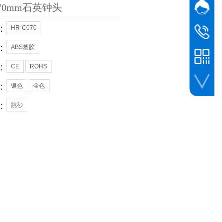
70mm石英钟头
网站客
业务
：
HR-C070
黎先生
业务
138 0961 
：
ABS塑胶
：
CE
ROHS
：
银色
金色
：
跳秒
微信客服