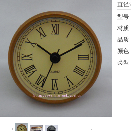
直径
型号
材质
品质
颜色
类型