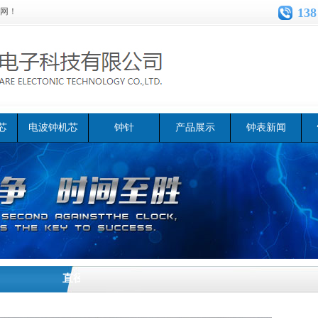
138
网！
芯
电波钟机芯
钟针
产品展示
钟表新闻
直径70mm石英钟头
>>