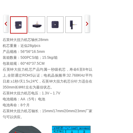
石英钟大扭力机芯轴长28mm
机芯重量：近似28g/pcs
产品规格：56*56*16.5mm
装箱数量：500PCS/箱；15.5kg/箱
包装箱规：60*40*37.5CM
石英钟大扭力机芯产品均属一秒级机芯，寿命6至8年以
上,全部通过ROHS认证；电机晶振频率:32.768KHz平均
日差:±1秒/天1.5v,24℃，石英钟大扭力机芯分针力适合在
350mm长钟针左右为最佳状态。
石英钟大扭力机芯电压：1.3V～1.7V
电池规格：AA（5号）电池
电池寿命：8个月
石英钟大扭力机芯轴长：15mm/17mm/20mm/23mm厂家
匀可以供应。