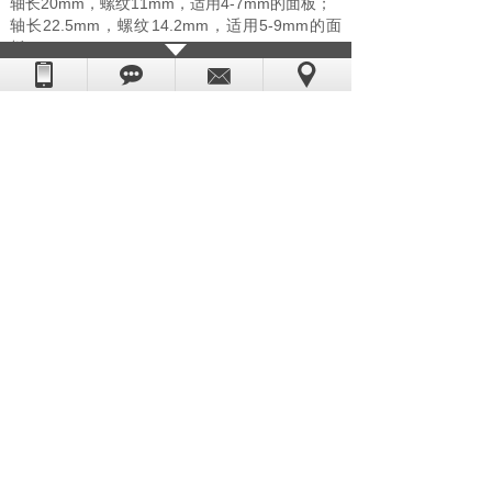
轴长20mm，螺纹11mm，适用4-7mm的面板；
轴长22.5mm，螺纹14.2mm，适用5-9mm的面
板；
轴长28mm，螺纹20.5mm，适用12-16mm的面
板；
轴长31mm，螺纹25mm，适用18-20mm的面
板；
上一个：
无
下一个：
HR1688-31MM大扭力石......
版权所有：东莞市恒荣五金电子科技有限公司
粤ICP备08006054号
技术支持：
世纪前线