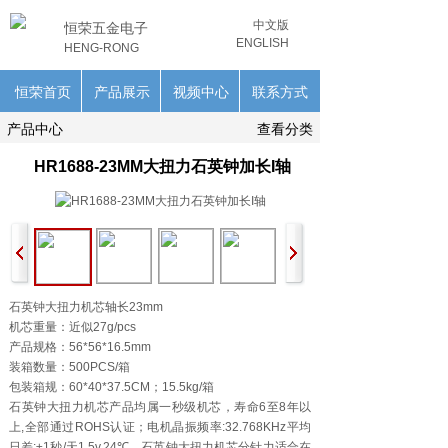
中文版
恒荣五金电子
ENGLISH
HENG-RONG
恒荣首页
产品展示
视频中心
联系方式
产品中心
查看分类
HR1688-23MM大扭力石英钟加长I轴
石英钟大扭力机芯轴长23mm
机芯重量：近似27g/pcs
产品规格：56*56*16.5mm
装箱数量：500PCS/箱
包装箱规：60*40*37.5CM；15.5kg/箱
石英钟大扭力机芯产品均属一秒级机芯，寿命6至8年以
上,全部通过ROHS认证；电机晶振频率:32.768KHz平均
日差:±1秒/天1.5v,24℃，石英钟大扭力机芯分针力适合在