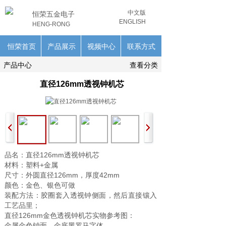
中文版
恒荣五金电子
ENGLISH
HENG-RONG
恒荣首页
产品展示
视频中心
联系方式
产品中心
查看分类
直径126mm透视钟机芯
品名：直径126mm透视钟机芯
材料：塑料+金属
尺寸：外圆直径126mm，厚度42mm
颜色：金色、银色可做
装配方法：胶圈套入透视钟侧面，然后直接镶入
工艺品里；
直径126mm金色透视钟机芯实物参考图：
金属金色钟面，金底黑罗马字体