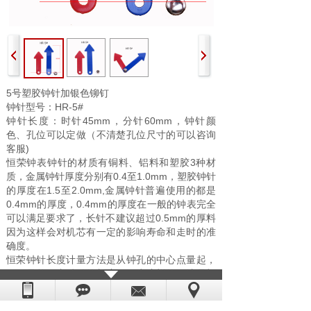
5号塑胶钟针加银色铆钉
钟针型号：HR-5#
钟针长度：时针45mm，分针60mm
，钟针颜
色、孔位可以定做（不清楚孔位尺寸的可以咨询
客服)
恒荣钟表钟针的材质有铜料、铝料和塑胶3种材
质，金属钟针厚度分别有0.4至1.0mm，塑胶钟针
的厚度在1.5至2.0mm,金属钟针普遍使用的都是
0.4mm的厚度，0.4mm的厚度在一般的钟表完全
可以满足要求了，长针不建议超过0.5mm的厚料
因为这样会对机芯有一定的影响寿命和走时的准
确度。
恒荣钟针长度计量方法是从钟孔的中心点量起，
而不是整一支钟针的长度，因为这样的量法是根
据钟盘的大小半径快速知道这钟要用多长的钟
针。